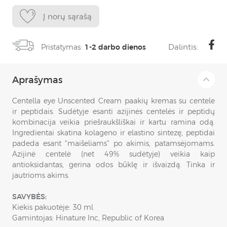
Į norų sąrašą
Dalintis:
Pristatymas:
1-2 darbo dienos
Aprašymas
Centella eye Unscented Cream paakių kremas su centele
ir peptidais. Sudėtyje esanti azijinės centelės ir peptidų
kombinacija veikia priešraukšliškai ir kartu ramina odą.
Ingredientai skatina kolageno ir elastino sintezę, peptidai
padeda esant “maišeliams” po akimis, patamsėjomams.
Azijinė centelė (net 49% sudėtyje) veikia kaip
antioksidantas, gerina odos būklę ir išvaizdą. Tinka ir
jautrioms akims.
SAVYBĖS:
Kiekis pakuotėje: 30 ml
Gamintojas: Hinature Inc, Republic of Korea