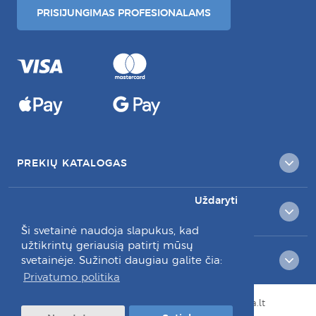
PRISIJUNGIMAS PROFESIONALAMS
PREKIŲ KATALOGAS
Uždaryti
KLIENTAMS
Ši svetainė naudoja slapukus, kad
užtikrintų geriausią patirtį mūsų
svetainėje. Sužinoti daugiau galite čia:
RAŠYKITE MUMS:
Privatumo politika
© Visos teisės saugomos 2026 dantuprieziura.lt