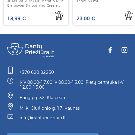
JEAN PAUL MYNE, Keratin Plus
Triple, 30 ml
Empower Smoothing Cream
Leave In, 150 ml
18,99 €
23,00 €
+370 620 82250
I-IV 08:00-17:00, V 08:00-15:00, Pietų pertrauka I-V
12:00-13:00
Bangų g. 32, Klaipėda
M. K. Čiurlionio g. 17, Kaunas
info@dantuprieziura.lt