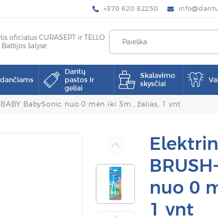
+370 620 82250
info@dantup
elis oficialus CURASEPT ir TELLO
 Baltijos šalyse
Dantų
Skalavimo
pdančiams
pastos ir
Va
skysčiai
geliai
-BABY BabySonic nuo 0 mėn iki 3m., žalias, 1 vnt
Elektrin
BRUSH-
nuo 0 mė
1 vnt