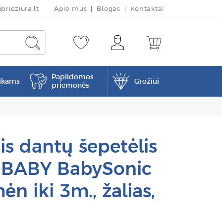
rieziura.lt
Apie mus
Blogas
Kontaktai
Papildomos
ikams
Grožiui
priemonės
is dantų šepetėlis
BABY BabySonic
n iki 3m., žalias,