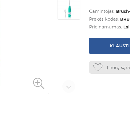
Gamintojas:
Brush
Prekės kodas:
BRB
Prieinamumas:
La
KLAUST
Į norų sąr