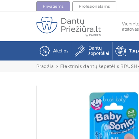
Privatiems
Profesionalams
Vienint
atstovas
Dantų
Akcijos
Tar
šepetėliai
Pradžia
Elektrinis dantų šepetėlis BRUSH