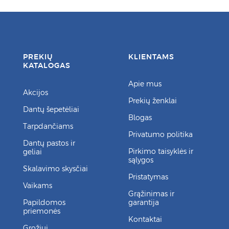
PREKIŲ
KLIENTAMS
KATALOGAS
Apie mus
Akcijos
Prekių ženklai
Dantų šepetėliai
Blogas
Tarpdančiams
Privatumo politika
Dantų pastos ir
Pirkimo taisyklės ir
geliai
sąlygos
Skalavimo skysčiai
Pristatymas
Vaikams
Grąžinimas ir
Papildomos
garantija
priemonės
Kontaktai
Grožiui