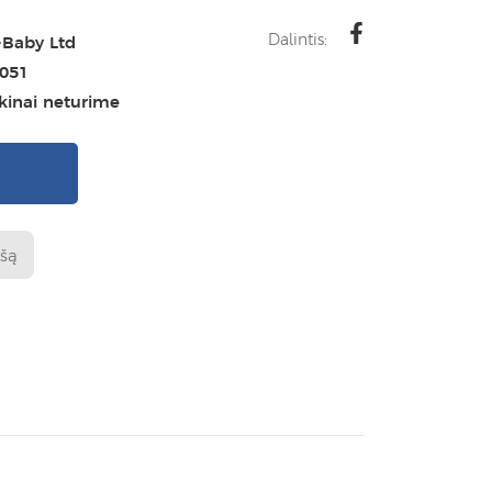
Dalintis:
-Baby Ltd
051
ikinai neturime
I
ašą