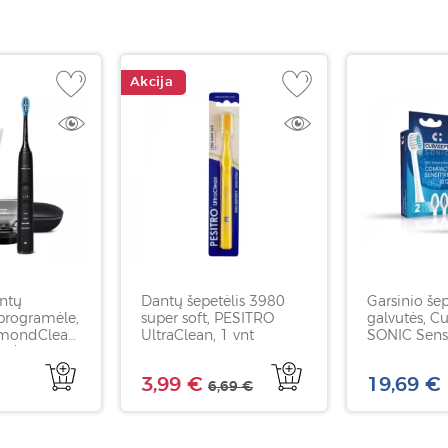
Akcija
antų
Dantų šepetėlis 3980
Garsinio šep
 programėle,
super soft, PESITRO
galvutės, C
amondClean
UltraClean, 1 vnt
SONIC Sensi
1/09,
Cleaning, 2
os, 1 vnt
€
3,99 €
19,69 €
6,69 €