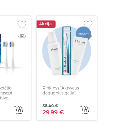
Akcija
etėlio
Rinkinys "Aktyvaus
urasept
deguonies galia"
tive
 vnt
35,49 €
29,99 €