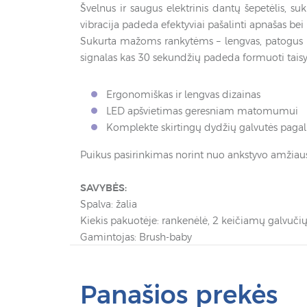
Švelnus ir saugus elektrinis dantų šepetėlis, 
vibracija padeda efektyviai pašalinti apnašas bei
Sukurta mažoms rankytėms – lengvas, patogus na
signalas kas 30 sekundžių padeda formuoti tais
Ergonomiškas ir lengvas dizainas
LED apšvietimas geresniam matomumui
Komplekte skirtingų dydžių galvutės paga
Puikus pasirinkimas norint nuo ankstyvo amžiaus
SAVYBĖS:
Spalva: žalia
Kiekis pakuotėje: rankenėlė, 2 keičiamų galvučių
Gamintojas: Brush-baby
Panašios prekės