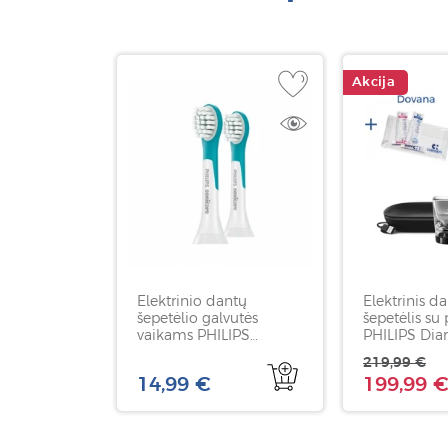
Akcija
Elektrinio dantų
Elektrinis d
šepetėlio galvutės
šepetėlis su
vaikams PHILIPS
PHILIPS Di
Sonicare For Kids Mini,
9000 HX991
219,99 €
nuo 3 m., HX6032/90, 2
juodos spalv
14,99 €
199,99 
vnt