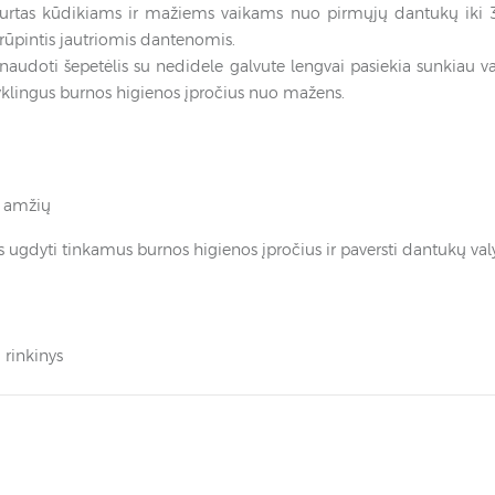
sukurtas kūdikiams ir mažiems vaikams nuo pirmųjų dantukų iki 3 
 rūpintis jautriomis dantenomis.
udoti šepetėlis su nedidele galvute lengvai pasiekia sunkiau val
yklingus burnos higienos įpročius nuo mažens.
l amžių
 ugdyti tinkamus burnos higienos įpročius ir paversti dantukų va
 rinkinys