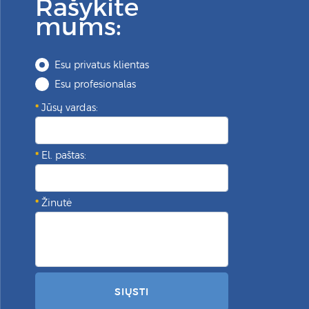
Rašykite
mums:
Esu privatus klientas
Esu profesionalas
Jūsų vardas:
El. paštas:
Žinutė
SIŲSTI