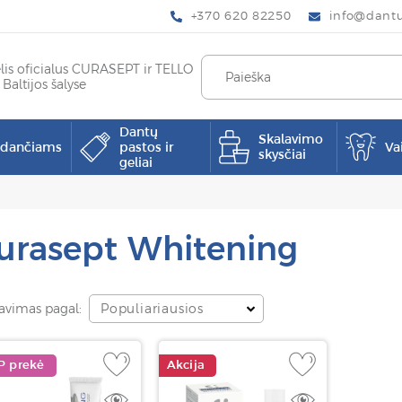
+370 620 82250
info@dantup
elis oficialus CURASEPT ir TELLO
 Baltijos šalyse
Dantų
Skalavimo
pdančiams
pastos ir
Va
skysčiai
geliai
urasept Whitening
avimas pagal:
Populiariausios
P prekė
Akcija