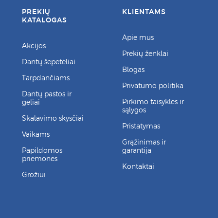
PREKIŲ
KLIENTAMS
KATALOGAS
Apie mus
Akcijos
Prekių ženklai
Dantų šepetėliai
Blogas
Tarpdančiams
Privatumo politika
Dantų pastos ir
Pirkimo taisyklės ir
geliai
sąlygos
Skalavimo skysčiai
Pristatymas
Vaikams
Grąžinimas ir
Papildomos
garantija
priemonės
Kontaktai
Grožiui