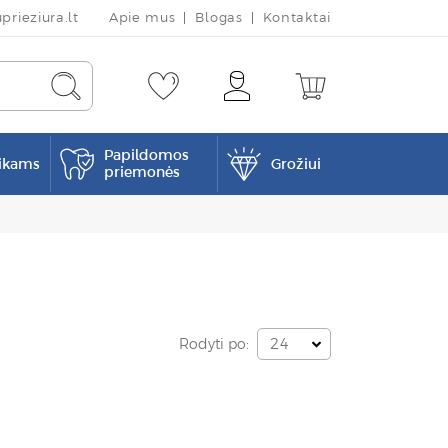
rieziura.lt
Apie mus
Blogas
Kontaktai
Papildomos
ikams
Grožiui
priemonės
Rodyti po:
24