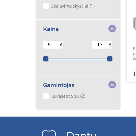
Skalavimo skysčiai
(1)
Kaina
€
€
K
p
W
1
Gamintojas
Curasept SpA
(2)