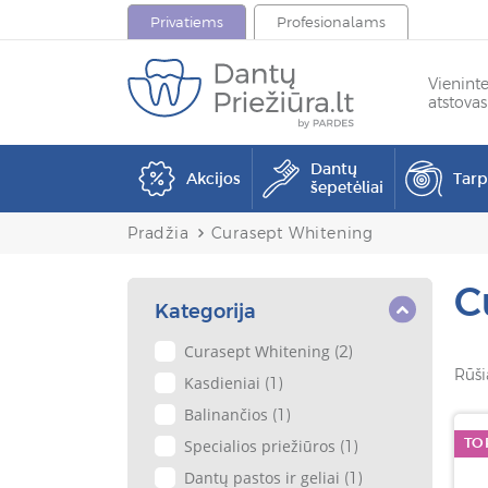
Privatiems
Profesionalams
Vienint
atstovas
Dantų
Akcijos
Tar
šepetėliai
Pradžia
Curasept Whitening
C
Kategorija
Curasept Whitening
(2)
Rūši
Kasdieniai
(1)
Balinančios
(1)
TO
Specialios priežiūros
(1)
Dantų pastos ir geliai
(1)