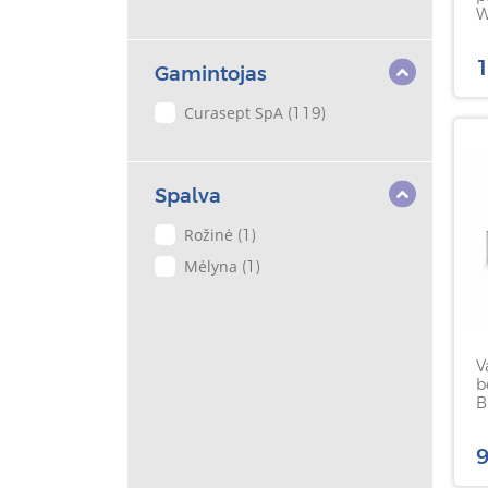
W
1
Gamintojas
Curasept SpA
(119)
Spalva
Rožinė
(1)
Mėlyna
(1)
V
b
B
b
9