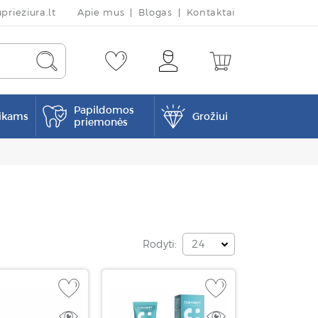
rieziura.lt
Apie mus
Blogas
Kontaktai
Papildomos
ikams
Grožiui
priemonės
Rodyti:
24