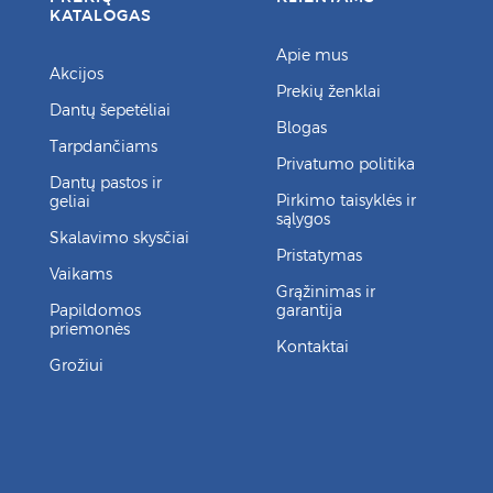
KATALOGAS
Apie mus
Akcijos
Prekių ženklai
Dantų šepetėliai
Blogas
Tarpdančiams
Privatumo politika
Dantų pastos ir
Pirkimo taisyklės ir
geliai
sąlygos
Skalavimo skysčiai
Pristatymas
Vaikams
Grąžinimas ir
Papildomos
garantija
priemonės
Kontaktai
Grožiui