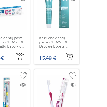
ka dantų pasta
Kasdienė dantų
uoru, CURASEPT
pasta, CURASEPT
lto Baby-kid,
Daycare Booster
ų skonio, 50 ml
Frozen Mint,
šaldančios mėtos
 €
15,49 €
skonio, 75 ml