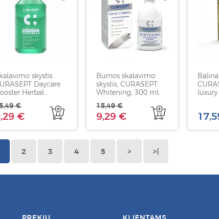
kalavimo skystis
Burnos skalavimo
Balina
URASEPT Daycare
skystis, CURASEPT
CURAS
ooster Herbal
Whitening, 300 ml
luxury
nvasion, mėtų ir
75ml
5,49 €
15,49 €
olelių skonio, 250
,29 €
9,29 €
17,5
l
2
3
4
5
>
>|
PREKIŲ
KLIENTAMS