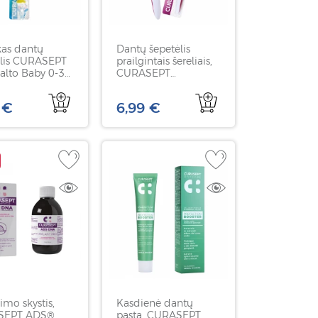
kas dantų
Dantų šepetėlis
ėlis CURASEPT
prailgintais šereliais,
alto Baby 0-3
CURASEPT
irių spalvų, 1
Biosmalto sensitive
teeth jautrių dantų
 €
6,99 €
valymui, 1 vnt
imo skystis,
Kasdienė dantų
SEPT ADS®
pasta, CURASEPT