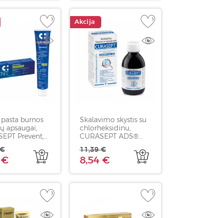
Akcija
 pasta burnos
Skalavimo skystis su
ų apsaugai,
chlorheksidinu,
EPT Prevent,
CURASEPT ADS®
0,20%, 200 ml
 €
11,39 €
 €
8,54 €