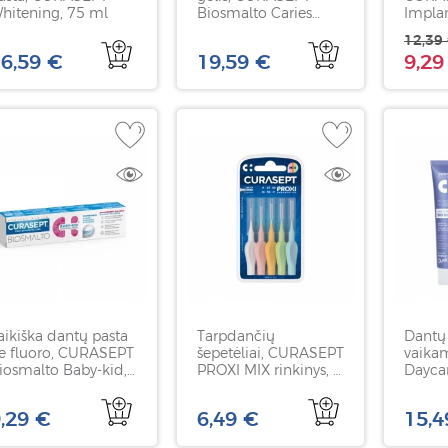
hitening, 75 ml
Biosmalto Caries
Impla
abrasion and erosion,
12,39
braškių skonio, 50 ml
6,59 €
19,59 €
9,29
aikiška dantų pasta
Tarpdančių
Dantų
e fluoro, CURASEPT
šepetėliai, CURASEPT
vaika
iosmalto Baby-kid,
PROXI MIX rinkinys, 5
Dayca
raškių skonio, 50 ml
vnt
JUNIO
gumos
,29 €
6,49 €
15,4