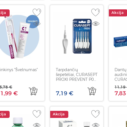
ija
Akcija
inkinys "Švelnumas"
Tarpdančių
Dantų
šepetėliai, CURASEPT
audini
PROXI PREVENT P06,
CURAS
0,6 mm, 6 vnt
75 ml
5,78 €
11,19
1,99 €
7,19 €
7,83
ija
Akcija