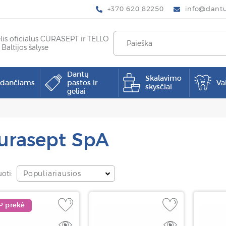
+370 620 82250
info@dantup
elis oficialus CURASEPT ir TELLO
 Baltijos šalyse
Dantų
Skalavimo
pdančiams
pastos ir
Va
skysčiai
geliai
urasept SpA
uoti:
Populiariausios
P prekė