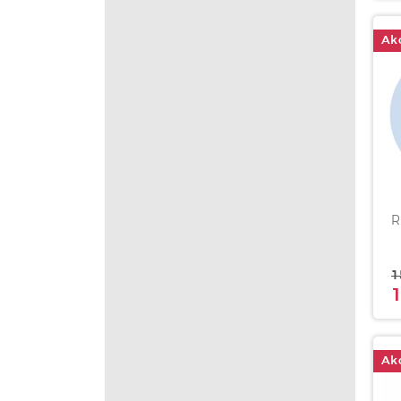
Akc
R
1
1
Akc