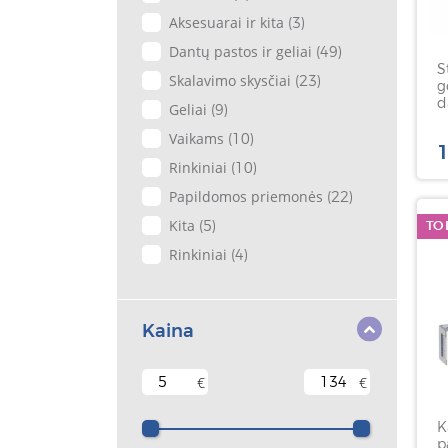
Aksesuarai ir kita
(3)
Dantų pastos ir geliai
(49)
S
Skalavimo skysčiai
(23)
g
d
Geliai
(9)
B
Vaikams
t
(10)
1
s
Rinkiniai
(10)
Papildomos priemonės
(22)
Kita
(5)
TO
Rinkiniai
(4)
Kaina
€
€
K
p