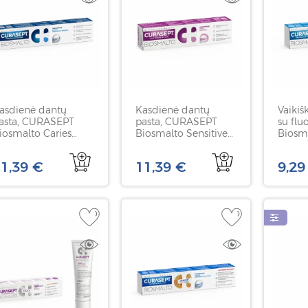
asdienė dantų
Kasdienė dantų
Vaikiš
asta, CURASEPT
pasta, CURASEPT
su fl
iosmalto Caries
Biosmalto Sensitive
Biosma
brasion and erosion,
teeth, 75 ml
braški
5 ml
1,39 €
11,39 €
9,29