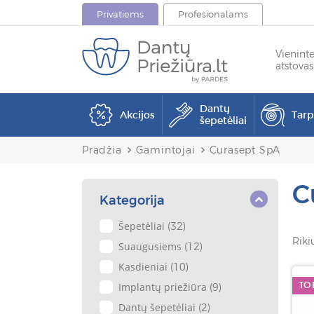
Privatiems
Profesionalams
Vienint
atstovas
Dantų
Akcijos
Tar
šepetėliai
Pradžia
Gamintojai
Curasept SpA
C
Kategorija
Šepetėliai
(32)
Riki
Suaugusiems
(12)
Kasdieniai
(10)
TO
Implantų priežiūra
(9)
Dantų šepetėliai
(2)