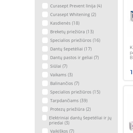
Curasept Prevent linija
(4)
Curasept Whitening
(2)
Kasdienės
(18)
Breketų priežiūra
(13)
Specialios priežiūros
(16)
K
Dantų šepetėliai
(17)
p
Dantų pastos ir geliai
B
(7)
a
Siūlai
(7)
7
1
Vaikams
(3)
Balinančios
(7)
Specialios priežiūros
(15)
Tarpdančiams
(39)
Protezų priežiūra
(2)
Elektriniai dantų šepetėliai ir jų
priedai
(3)
Vaikiškos
(7)