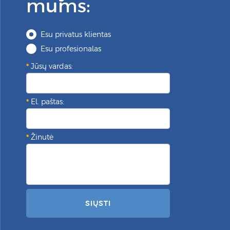
mums:
Esu privatus klientas
Esu profesionalas
Jūsų vardas:
El. paštas:
Žinutė
SIŲSTI