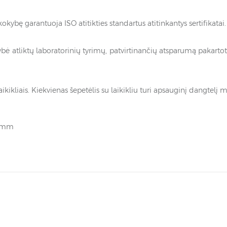
ybę garantuoja ISO atitikties standartus atitinkantys sertifikatai.
bė atliktų laboratorinių tyrimų, patvirtinančių atsparumą pakart
ikikliais. Kiekvienas šepetėlis su laikikliu turi apsauginį dangtelį 
1 mm