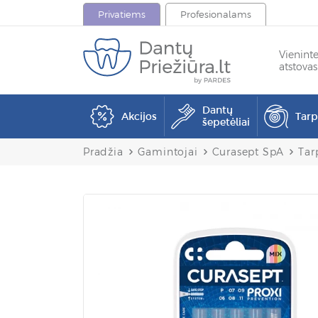
Privatiems
Profesionalams
Vienint
atstovas
Dantų
Akcijos
Tar
šepetėliai
Pradžia
Gamintojai
Curasept SpA
Tar