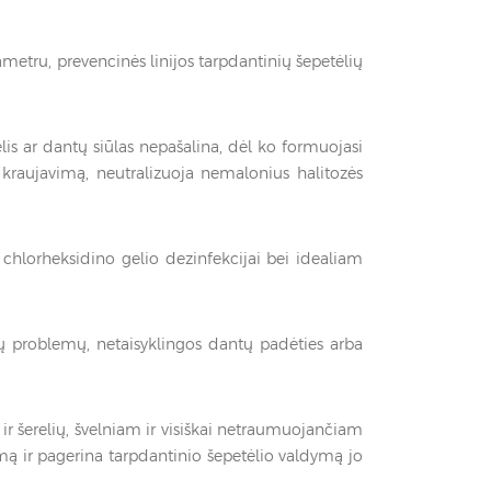
etru, prevencinės linijos tarpdantinių šepetėlių
ėlis ar dantų siūlas nepašalina, dėl ko formuojasi
kraujavimą, neutralizuoja nemalonius halitozės
 chlorheksidino gelio dezinfekcijai bei idealiam
 problemų, netaisyklingos dantų padėties arba
ir šerelių, švelniam ir visiškai netraumuojančiam
umą ir pagerina tarpdantinio šepetėlio valdymą jo