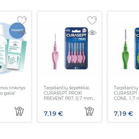
nos rinkinys
Tarpdančių šepetėliai,
Tarpdančių 
o galia"
CURASEPT PROXI
CURASEPT 
PREVENT P07, 0,7 mm,
CONE, 1,7 
6 vnt
formos, 6 v
7,19 €
7,19 €