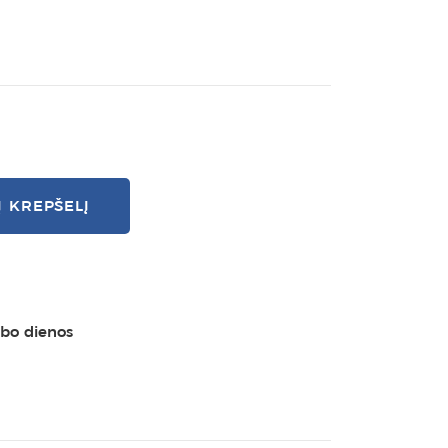
Į KREPŠELĮ
rbo dienos