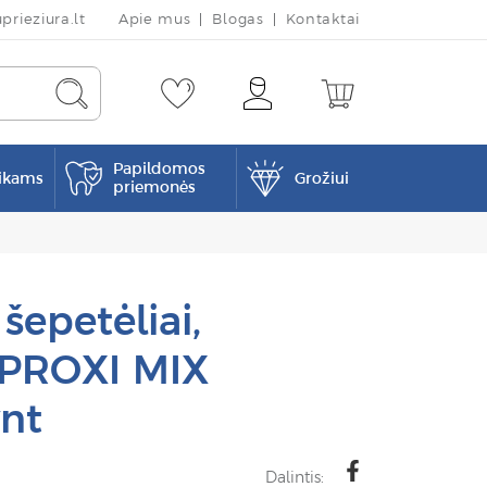
rieziura.lt
Apie mus
Blogas
Kontaktai
Papildomos
ikams
Grožiui
priemonės
šepetėliai,
PROXI MIX
vnt
Dalintis: