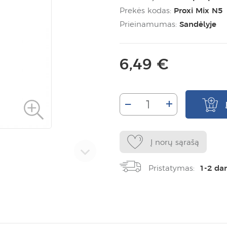
Prekės kodas:
Proxi Mix N5
Prieinamumas:
Sandėlyje
6,49 €
–
+
Į norų sąrašą
Pristatymas:
1-2 da