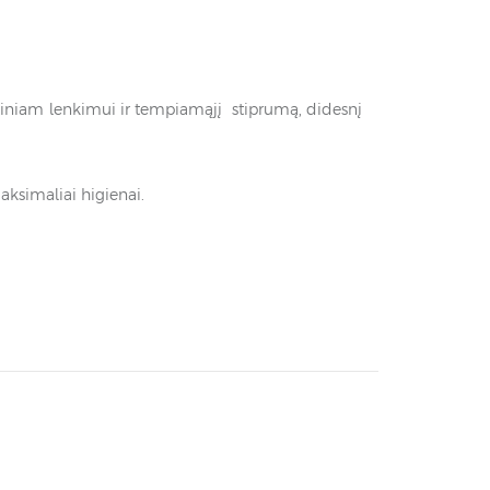
otiniam lenkimui ir tempiamąjį stiprumą, didesnį
maksimaliai higienai.