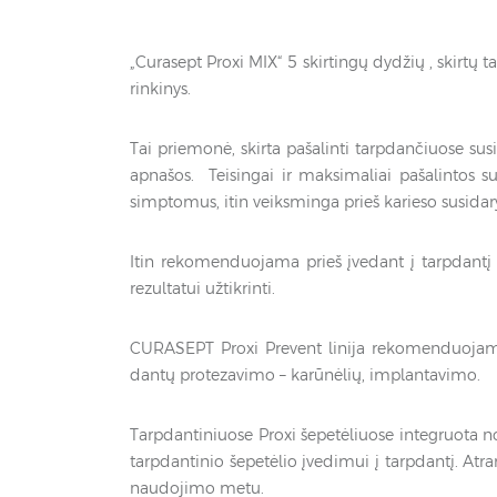
„Curasept Proxi MIX“ 5 skirtingų dydžių , skirt
rinkinys.
Tai priemonė, skirta pašalinti tarpdančiuose susi
apnašos. Teisingai ir maksimaliai pašalintos 
simptomus, itin veiksminga prieš karieso susida
Itin rekomenduojama prieš įvedant į tarpdantį P
rezultatui užtikrinti.
CURASEPT Proxi Prevent linija rekomenduojama
dantų protezavimo – karūnėlių, implantavimo.
Tarpdantiniuose Proxi šepetėliuose integruota no
tarpdantinio šepetėlio įvedimui į tarpdantį. Atr
naudojimo metu.