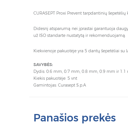
CURASEPT Proxi Prevent tarpdantinių šepetėlių kok
Didesnį atsparumą nei įprastai garantuoja daugy
už ISO standarte nustatytą ir rekomenduojamą.
Kiekvienoje pakuotėje yra 5 dantų šepetėliai su la
SAVYBĖS:
Dydis: 0.6 mm, 0.7 mm, 0.8 mm, 0.9 mm ir 1.
Kiekis pakuotėje: 5 vnt
Gamintojas: Curasept S.p.A
Panašios prekės