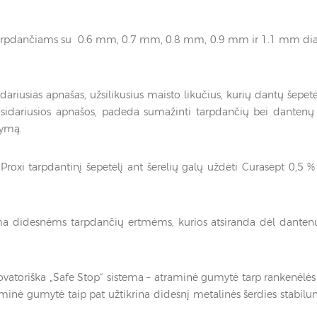
ų tarpdančiams su 0.6 mm, 0.7 mm, 0.8 mm, 0.9 mm ir 1.1 mm diam
dariusias apnašas, užsilikusius maisto likučius, kurių dantų šepet
susidariusios apnašos, padeda sumažinti tarpdančių bei dantenų 
rymą.
roxi tarpdantinį šepetėlį ant šerelių galų uždėti Curasept 0,5 %
 didesnėms tarpdančių ertmėms, kurios atsiranda dėl dantenų
vatoriška „Safe Stop“ sistema – atraminė gumytė tarp rankenėlės 
aminė gumytė taip pat užtikrina didesnį metalinės šerdies stabil