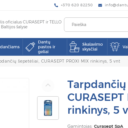
+370 620 82250
info@dantup
elis oficialus CURASEPT ir TELLO
 Baltijos šalyse
Dantų
Skalavimo
pdančiams
pastos ir
Va
skysčiai
geliai
pdančių šepetėliai, CURASEPT PROXI MIX rinkinys, 5 vnt
Tarpdančių 
CURASEPT 
rinkinys, 5 
Gamintojas:
Curasept SpA