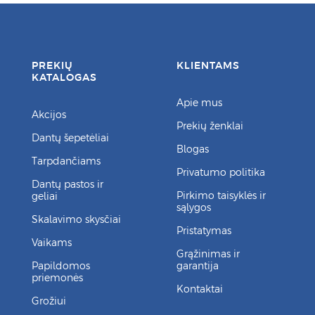
PREKIŲ
KLIENTAMS
KATALOGAS
Apie mus
Akcijos
Prekių ženklai
Dantų šepetėliai
Blogas
Tarpdančiams
Privatumo politika
Dantų pastos ir
Pirkimo taisyklės ir
geliai
sąlygos
Skalavimo skysčiai
Pristatymas
Vaikams
Grąžinimas ir
Papildomos
garantija
priemonės
Kontaktai
Grožiui