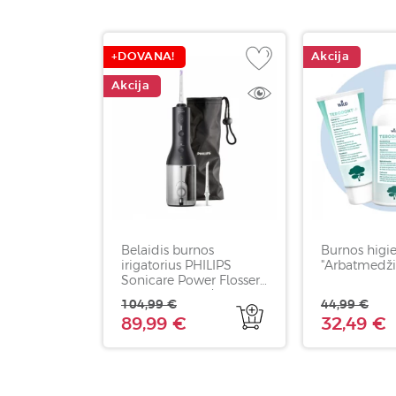
+DOVANA!
Akcija
Akcija
Belaidis burnos
Burnos higie
irigatorius PHILIPS
"Arbatmedži
Sonicare Power Flosser
3000, HX3826/33,
104,99 €
44,99 €
juodos spalvos, 1 vnt
89,99 €
32,49 €