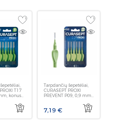
šepetėliai,
Tarpdančių šepetėliai,
PROXI T17
CURASEPT PROXI
mm, konuso
PREVENT P09, 0,9 mm,
nt
6 vnt
7,19 €