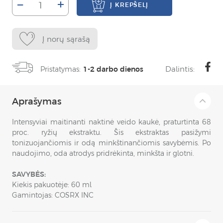
–
+
Į KREPŠELĮ
Į norų sąrašą
Dalintis:
Pristatymas:
1-2 darbo dienos
Aprašymas
Intensyviai maitinanti naktinė veido kaukė, praturtinta 68
proc. ryžių ekstraktu. Šis ekstraktas pasižymi
tonizuojančiomis ir odą minkštinančiomis savybėmis. Po
naudojimo, oda atrodys pridrėkinta, minkšta ir glotni.
SAVYBĖS:
Kiekis pakuotėje: 60 ml
Gamintojas: COSRX INC