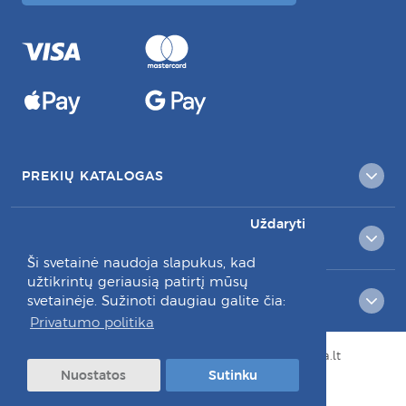
PREKIŲ KATALOGAS
Uždaryti
KLIENTAMS
Ši svetainė naudoja slapukus, kad
užtikrintų geriausią patirtį mūsų
svetainėje. Sužinoti daugiau galite čia:
RAŠYKITE MUMS:
Privatumo politika
© Visos teisės saugomos 2026 dantuprieziura.lt
Nuostatos
Sutinku