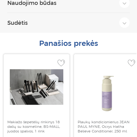
Naudojimo būdas
Sudėtis
Panašios prekės
Makiažo šepetėlių rinkinys 18
Plaukų kondicionierius JEAN
dalių su kosmetine, BS-MALL,
PAUL MYNE, Ocrys Hatha
juodos spalvos, 1 rink
Believe Conditioner, 250 ml