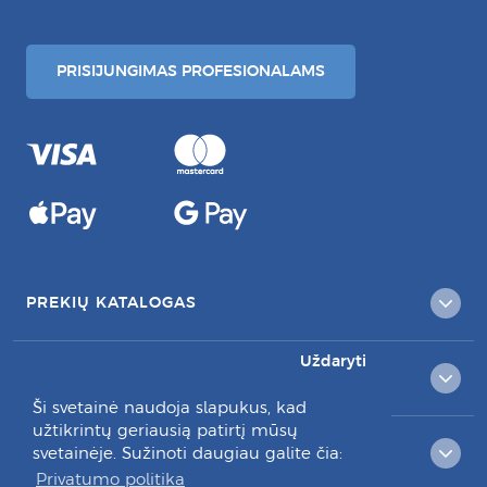
PRISIJUNGIMAS PROFESIONALAMS
PREKIŲ KATALOGAS
Uždaryti
KLIENTAMS
Ši svetainė naudoja slapukus, kad
užtikrintų geriausią patirtį mūsų
RAŠYKITE MUMS:
svetainėje. Sužinoti daugiau galite čia:
Privatumo politika