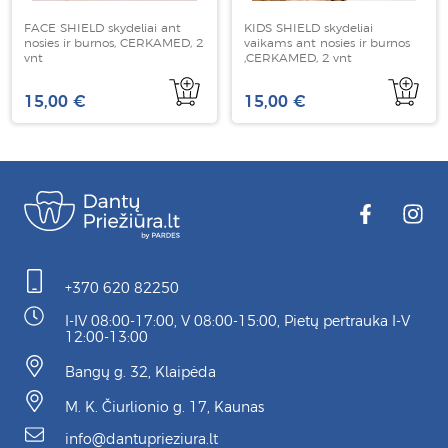
FACE SHIELD skydeliai ant
KIDS SHIELD skydeliai
nosies ir burnos, CERKAMED, 2
vaikams ant nosies ir burnos
vnt
,CERKAMED, 2 vnt
15,00 €
15,00 €
+370 620 82250
I-IV 08:00-17:00, V 08:00-15:00, Pietų pertrauka I-V
12:00-13:00
Bangų g. 32, Klaipėda
M. K. Čiurlionio g. 17, Kaunas
info@dantuprieziura.lt