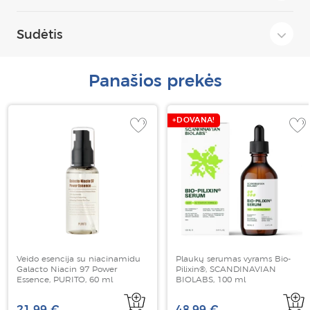
Sudėtis
Panašios prekės
+DOVANA!
Veido esencija su niacinamidu
Plaukų serumas vyrams Bio-
Galacto Niacin 97 Power
Pilixin®, SCANDINAVIAN
Essence, PURITO, 60 ml
BIOLABS, 100 ml
21,99 €
48,99 €