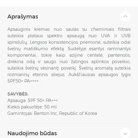
Aprašymas
Apsauginis kremas nuo saulės su cheminiais filtrais
suteikia plataus spektro apsaugą nuo UVA ir UVB
spindulių. Lengvos konsistencijos priemonė, suteikia odai
švelnų matiškumo efektą. Sudėtyje esantys raminantys
komponentai, tokie kaip azijinė centelė, pantenolis,
drėkina odą ir saugo nuo žalingos aplinkos poveikio,
suteikia švelnų vėsinantį poveikį. Švelnų aromatą suteikia
rozmarinų eterinis aliejus. Aukščiausias apsaugos lygis
SPF50+ PA++++ .
SAVYBĖS:
Apsauga: SPF 50+ PA+++
Kiekis pakuotėje: 50 ml
Gamintojas: Benton Inc, Republic of Korea
Naudojimo būdas