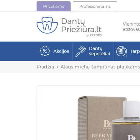
Privatiems
Profesionalams
Vienint
atstovas
Dantų
Akcijos
Tar
šepetėliai
Pradžia
Alaus mielių šampūnas plaukams 