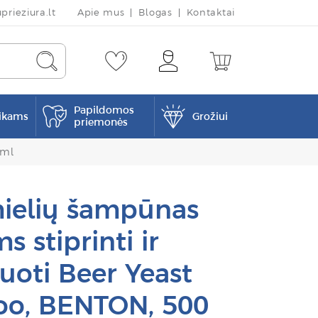
rieziura.lt
Apie mus
Blogas
Kontaktai
Papildomos
ikams
Grožiui
priemonės
 ml
ielių šampūnas
 stiprinti ir
uoti Beer Yeast
o, BENTON, 500