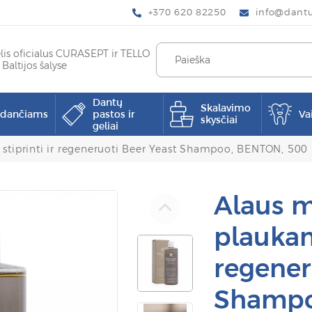
+370 620 82250
info@dantup
elis oficialus CURASEPT ir TELLO
 Baltijos šalyse
Dantų
Skalavimo
pdančiams
pastos ir
Va
skysčiai
geliai
stiprinti ir regeneruoti Beer Yeast Shampoo, BENTON, 500
Alaus m
plaukams
regener
Shampo