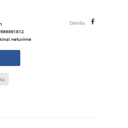
Dalintis:
n
9566991812
ikinai neturime
I
ašą