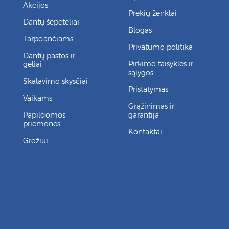
Akcijos
Prekių ženklai
Dantų šepetėliai
Blogas
Tarpdančiams
Privatumo politika
Dantų pastos ir
Pirkimo taisyklės ir
geliai
sąlygos
Skalavimo skysčiai
Pristatymas
Vaikams
Grąžinimas ir
Papildomos
garantija
priemonės
Kontaktai
Grožiui