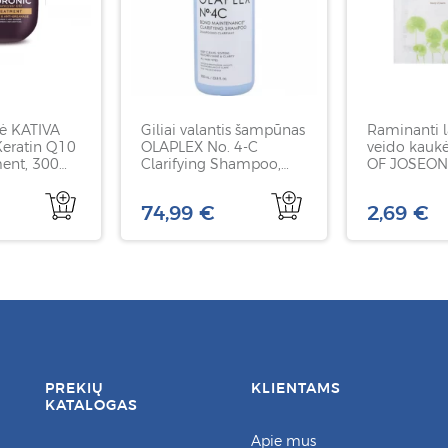
ė KATIVA
Giliai valantis šampūnas
Raminanti l
Keratin Q10
OLAPLEX No. 4-C
veido kauk
ent, 300
Clarifying Shampoo,
OF JOSEON 
1000 ml
Asiatica Ca
1 vnt
74,99 €
2,69 €
PREKIŲ
KLIENTAMS
KATALOGAS
Apie mus