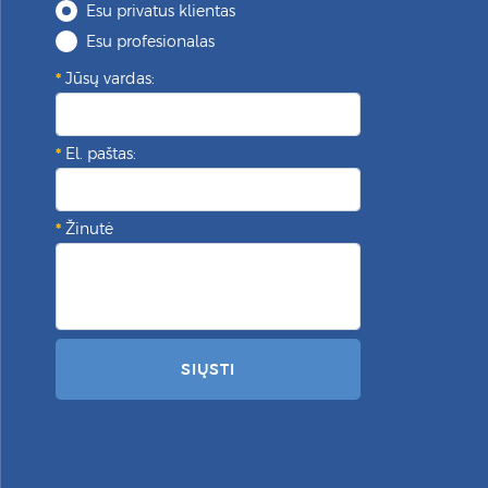
Esu privatus klientas
Esu profesionalas
Jūsų vardas:
El. paštas:
Žinutė
SIŲSTI