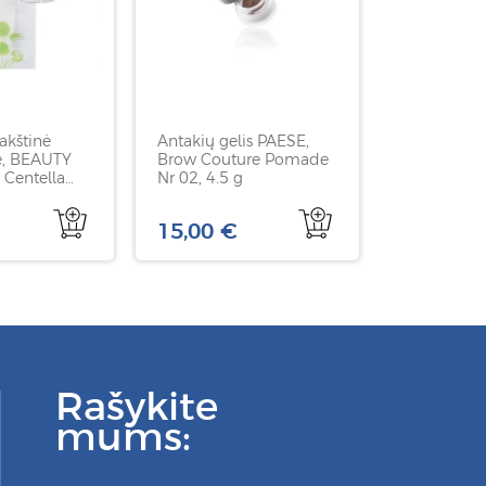
akštinė
Antakių gelis PAESE,
ė, BEAUTY
Brow Couture Pomade
Centella
Nr 02, 4.5 g
lming Mask,
15,00 €
Rašykite
mums: