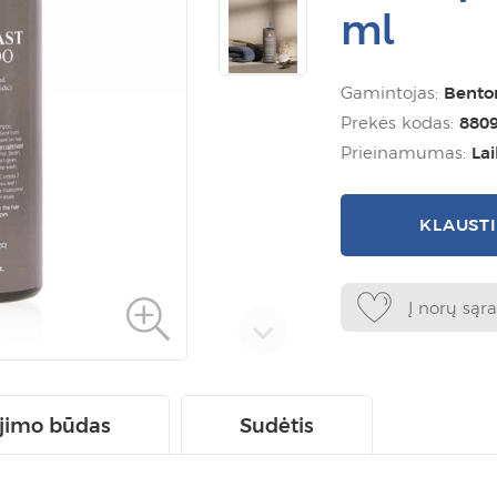
ml
Gamintojas:
Bento
Prekės kodas:
880
Prieinamumas:
La
KLAUST
Į norų sąr
jimo būdas
Sudėtis